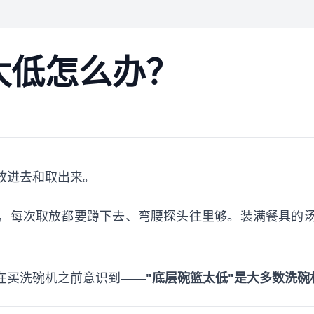
太低怎么办？
放进去和取出来。
，每次取放都要蹲下去、弯腰探头往里够。装满餐具的
在买洗碗机之前意识到——
"底层碗篮太低"是大多数洗