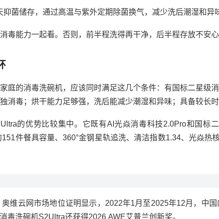
少15天抑菌储存，通过高温与紫外定期除菌换气，减少洗后潮湿和异
消毒能力一起看。否则，前半程洗得再干净，后半程存放不安心
环
家庭的消毒洗碗机，应该同时满足这几个条件：有国标二星级消
独消毒；烘干能力足够强，洗后能减少潮湿和异味；具备较长时
ltra的优势比较集中。它既有AI光焱消毒科技2.0Pro和
约151件餐具容量、360°金钢星轨追洗、清洁指数1.34、光焱
维云网市场地位证明显示，2022年1月至2025年12月，
洗碗机S2Ultra还获得2026 AWE艾普兰创新奖。