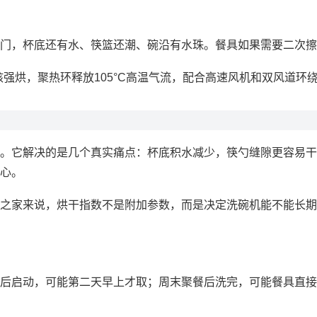
门，杯底还有水、筷篮还潮、碗沿有水珠。餐具如果需要二次擦
热核强烘，聚热环释放105°C高温气流，配合高速风机和双风道环绕
。它解决的是几个真实痛点：杯底积水减少，筷勺缝隙更容易干
心。
之家来说，烘干指数不是附加参数，而是决定洗碗机能不能长期
后启动，可能第二天早上才取；周末聚餐后洗完，可能餐具直接