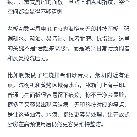
痕。开放式厨房的面板一旦沾上油点和指纹，整个
空间都会显得不够清爽。
老板AI数字厨电 i1 Pro的海鳟灰无印科技面板，强
调疏水、疏油、易清洁、抗污耐磨、抗指纹。这里
的关键不是“看起来高级”，而是减少日常污渍附着
和反复擦洗压力。
比如晚饭做了红烧排骨和炒青菜，烟机附近有油
点，洗碗机和蒸烤区域有水汽，冰箱门上有手印。
普通高亮面板很容易留下痕迹，擦不干净会显脏，
擦多了又容易出现清洁痕。无印科技对应的痛点，
是让这些油污、水渍、指纹更容易处理，让开放式
厨房在高频使用后仍然更容易维持整洁。