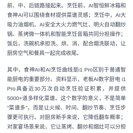
前、中、后链路接起来。烹饪前，AI智恒鲜冰箱和
食神AI可以围绕食材提供菜谱灵感；烹饪中，AI大
吸力油烟机、AI安全大火力燃气灶、明火自动翻炒
锅、蒸烤微一体机和智能烹饪音箱共同分担操作；
饭后，洗碗机承担洗、烘、消，配合烟洗联动，让
厨房空气和餐具一起完成收尾。
其中，食神AI和AI烹饪曲线是i1 Pro区别于普通智
能厨电的重要部分。资料显示，老板AI数字厨电 i1
Pro具备近30万次自动烹饪验证积累，并提供
5000+道多样化菜谱。这个数字的意义，不是简单
“菜谱多”，而是让火候、时间、翻炒节奏、烹饪步
骤更可执行。对厨房新手来说，它降低翻车概率；
对家宴场景来说，它让蒸烤、翻炒和烟灶可以分担