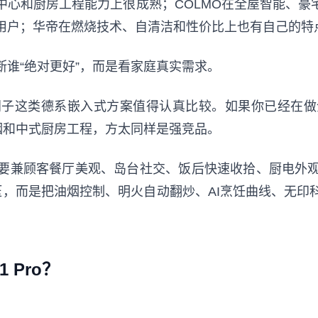
心和厨房工程能力上很成熟；COLMO在全屋智能、豪宅美
用户；华帝在燃烧技术、自清洁和性价比上也有自己的特
谁“绝对更好”，而是看家庭真实需求。
门子这类德系嵌入式方案值得认真比较。如果你已经在做
烟和中式厨房工程，方太同样是强竞品。
兼顾客餐厅美观、岛台社交、饭后快速收拾、厨电外观统
压，而是把油烟控制、明火自动翻炒、AI烹饪曲线、无
 Pro？