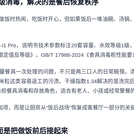
星级消毒，解决的是餐后恢复秩序
做饭时热闹，吃饭时开心，但如果饭后一堆油碗、汤锅
W76-i1 Pro，说明书技术参数标注20套容量、水效等级1
效限定值及等级》、GB/T 17988-2024《食具消毒柜
量餐具一次处理的问题，不只是两三口人的日常碗筷。清
米粒这类容易返工的污渍。干燥指数1.34解决的是洗完
承担餐具消毒和存放角色，适合有老人、小孩或经常聚餐
项，而是让厨房从“饭后战场”恢复成客餐厅一部分的关
，而是把做饭前后接起来