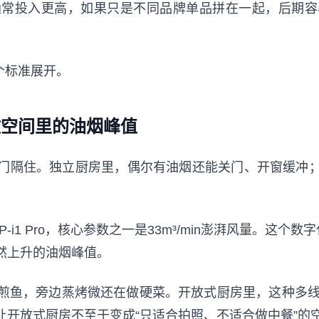
通常投入更高，如果只是不同品牌单品拼在一起，后期容
五个标准展开。
开放空间里的油烟峰值
门隔住。独立厨房里，偶尔有油烟还能关门、开窗缓冲
 U2P-i1 Pro，核心参数之一是33m³/min澎湃风量。
然上升的油烟峰值。
鱼，旁边蒸烤微还在做硬菜。开放式厨房里，这种多线烹饪
开放式厨房不至于变成“只适合拍照、不适合做中餐”的