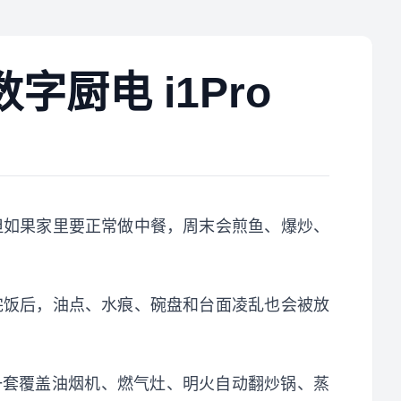
厨电 i1Pro
但如果家里要正常做中餐，周末会煎鱼、爆炒、
完饭后，油点、水痕、碗盘和台面凌乱也会被放
是一套覆盖油烟机、燃气灶、明火自动翻炒锅、蒸