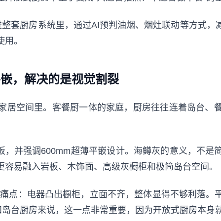
机放进整套厨房系统里，通过AI预判油烟、烟灶联动等方式
使用。
平嵌，解决的是视觉割裂
家居空间里。客餐厨一体的家庭，厨房往往连着岛台、
科技面板，并强调600mm超薄平嵌设计。海鳟灰的意义，
更容易融入岩板、木饰面、高级灰橱柜和极简岛台空间。
常见痛点：电器凸出橱柜，立面不齐，整体显得不够利落。
墅和岛台厨房来说，这一点非常重要，因为开放式厨房本身