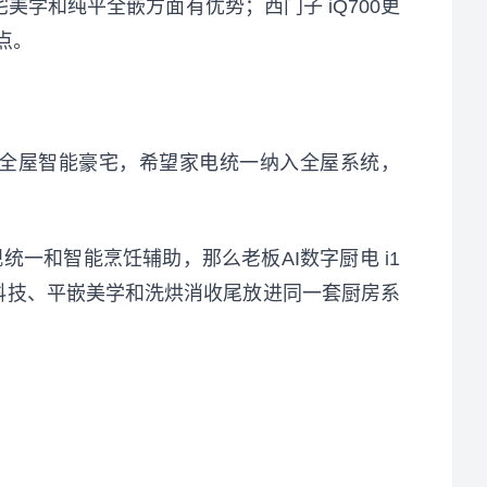
学和纯平全嵌方面有优势；西门子 iQ700更
点。
全屋智能豪宅，希望家电统一纳入全屋系统，
一和智能烹饪辅助，那么老板AI数字厨电 i1
印科技、平嵌美学和洗烘消收尾放进同一套厨房系